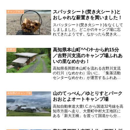
受付もあり、川遊びをするには最適の場
所です。ここへ行くには、水洗トイレが
ある網代休憩所を目標にすると分かりや
スパッタシート(焚き火シート)と
キャンプギア
すいでしょう。網代休憩所...
おしゃれな薪置きを買いました！
スパッタシート(焚き火シート)をなくして
しましました。どこかのキャンプ場に忘
れてきたようです。なかったら焚き火が
できない場所があるので、新しく買いま
した。ついでにおしゃれな「薪置き」も
買いました。
高知県本山町^^ｲﾝﾀｰから約15分
吉野川
／吉野川支流のキャンプ場ふれあ
いの里なめかわ！
高知県長岡郡本山町を流れる吉野川支流
の行川（なめかわ）沿いに、「集落活動
センターなめかわ」が運営するふれあい
の里なめかわというキャンプ場がありま
す。ここは、高知道大豊ICから車で約15
分の恵まれた場所にあり、１日３組限定
山のてっぺん／ゆとりすとパーク
高知県のキャンプ場
というこじんまりとし...
おおとよオートキャンプ場
高知自動車道大豊I.C.から国道32号線を高
知市方面へ走り、大豊町中村大王地区に
ある「新大王橋」を渡って国道から分岐
し、梶ケ森スカイラインを約6㎞登った山
のてっぺんに「ゆとりすとパークおおと
よ」があります。フラワーガーデン、レ