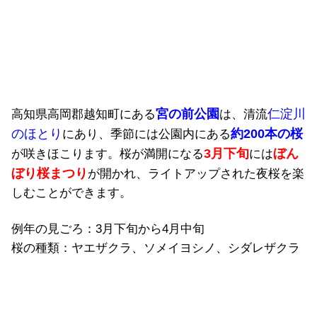
宮の前公園
仁淀川
高知県高岡郡越知町にある
は、清流
のほとり
約200本の桜
にあり、季節には公園内にある
3月下旬
ぼん
が咲きほこります。桜が満開になる
には
ぼり桜まつり
が開かれ、ライトアップされた夜桜を楽
しむことができます。
例年の見ごろ：3月下旬から4月中旬
桜の種類：ヤエザクラ、ソメイヨシノ、シダレザクラ