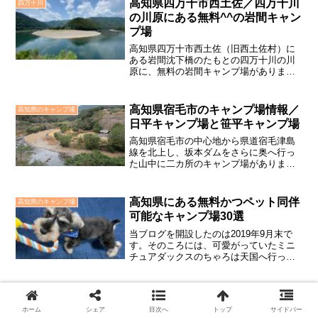
高知県四万十市西土佐／四万十川
四万十川
ストラン、売店などの施設が充実してい
の川原にある無料^^の岩間キャン
て、施設の奥にオートキャンプ場が隣接
プ場
しています。
高知県四万十市西土佐（旧西土佐村）に
ある岩間沈下橋のたもとの四万十川の川
原に、無料の岩間キャンプ場がありま
す。ここは、岩間沈下橋を渡って国道の
対岸にあるトイレの下に広がる川原のキ
ャンプ場で、緩やかに曲がった四万十川
高知県宿毛市のキャンプ場情報／
高知県のキャンプ場
の素晴らしい風景を楽しめる...
日平キャンプ場と笹平キャンプ場
高知県宿毛市の中心地から県道宿毛津島
線を北上し、坂本ダムをさらに奥へ行っ
た山中に二カ所のキャンプ場がありま
す。それは、宿毛市民が「母なる川」と
して親しんでいる松田川沿いにある人里
離れた「日平キャンプ場」と「笹平キャ
高知県にある無料かつペット同伴
高知県のキャンプ場
ンプ場」です。日平キャンプ...
可能なキャンプ場30選
当ブログを開設したのは2019年9月末で
す。そのころには、可愛がっていたミニ
チュアダックスのちゃろは天国へ行って
しまっていて、ブログに生きた「ちゃ
ろ」が登場することはありませんでし
た。最近、ミニチュア・シュナウザーと
縁があり、新しい家族とし...
ホーム
シェア
目次へ
トップ
サイドバー