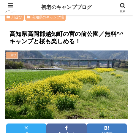
初老のキャンプブログ
メニュー
検索
川遊び
高知県のキャンプ場
高知県高岡郡越知町の宮の前公園／無料^^
キャンプと桜も楽しめる！
川遊び