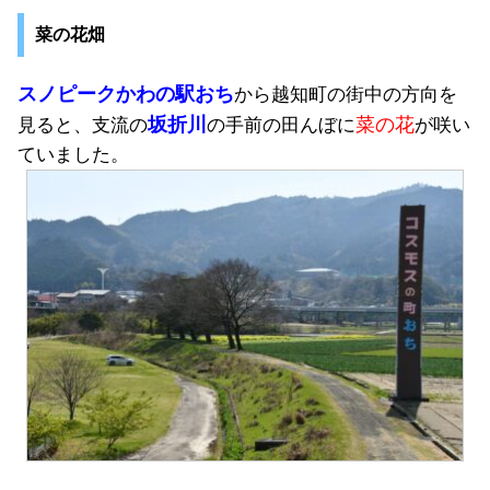
菜の花畑
スノピークかわの駅おち
から越知町の街中の方向を
坂折川
菜の花
見ると、支流の
の手前の田んぼに
が咲い
ていました。