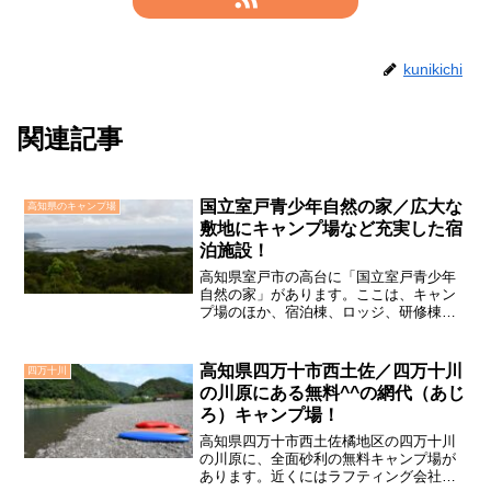
kunikichi
関連記事
国立室戸青少年自然の家／広大な
高知県のキャンプ場
敷地にキャンプ場など充実した宿
泊施設！
高知県室戸市の高台に「国立室戸青少年
自然の家」があります。ここは、キャン
プ場のほか、宿泊棟、ロッジ、研修棟と
いった宿泊施設が充実しています。青少
年が参加すれば無料、青少年がいなくて
も格安で利用できます。キャンプ場も青
高知県四万十市西土佐／四万十川
四万十川
少年の育成を目的とした施設のひとつで
の川原にある無料^^の網代（あじ
すので、一般のキャンプ場とは違うよう
ろ）キャンプ場！
です。
高知県四万十市西土佐橘地区の四万十川
の川原に、全面砂利の無料キャンプ場が
あります。近くにはラフティング会社の