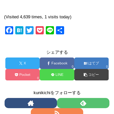
(Visited 4,639 times, 1 visits today)
F
H
T
P
Li
共
a
at
wi
o
n
有
c
e
tt
ck
e
シェアする
e
n
er
et
b
a
X
Facebook
はてブ
0
0
o
Pocket
LINE
コピー
o
0
k
kunikichiをフォローする