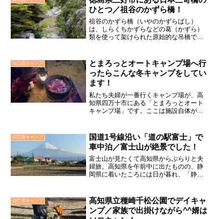
ひとつ／祖谷のかずら橋！
祖谷のかずら橋（いやのかずらばし）
は、しらくちかずらなどの葛（かずら）
類を使って架けられた原始的な吊橋で、
徳島県三好市西祖谷山村善徳にあるもの
が特に有名です。さらにその奥にも２橋
ありますが、今回はこの善徳地区にある
とまろっとオートキャンプ場へ行
自己流キャンプ
「かずら橋」を紹介します。...
ったらこんな冬キャンプをしてい
ます！
私たち夫婦が一番行くキャンプ場が、高
知県四万十市にある「とまろっとオート
キャンプ場」です。ここは施設自体が広
く、オフシーズンには利用料金の割引が
あるなどがここを選択する理由です。今
回、私たちがとまろっとでしてきた冬キ
国道1号線沿い「道の駅富士」で
自己流キャンプ
ャンプの様子を紹介します。
車中泊／富士山が絶景でした！
富士山が見たくて高知県からぶらりと夫
婦旅。高知県を午前中に出たものの、静
岡県に着いたころには日が暮れ、「静岡
サービスエリア」でシャワーを使い、富
士山が見えるという国道１号線沿いの
「道の駅富士」で車中泊。翌朝、素晴ら
高知県立種崎千松公園でデイキャ
自己流キャンプ
しい富士山が見えました。感動しまし
ンプ／家族で出掛けながら^^婿は
た。