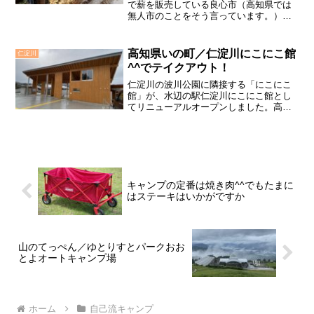
で薪を販売している良心市（高知県では
無人市のことをそう言っています。）木
の駅ひだかがあります。ここでは、薪の
製造・直販・宅配をしていて、キャンプ
用の薪などを、無人販売方式で格安な値
高知県いの町／仁淀川にこにこ館
仁淀川
段で販売しています。私た...
^^でテイクアウト！
仁淀川の波川公園に隣接する「にこにこ
館」が、水辺の駅仁淀川にこにこ館とし
てリニューアルオープンしました。高知
県産の木材をふんだんに使って新しくな
った施設には、雨天時にもＢＢＱを楽し
める屋根付きの広場もあります。今回
は、ここで販売しているテイ...
キャンプの定番は焼き肉^^でもたまに
はステーキはいかがですか
山のてっぺん／ゆとりすとパークおお
とよオートキャンプ場
ホーム
自己流キャンプ