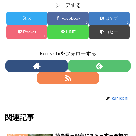
シェアする
e
n
er
et
b
a
X
Facebook
はてブ
0
0
o
Pocket
LINE
コピー
o
0
k
kunikichiをフォローする
kunikichi
関連記事
徳島県三好市にある日本三奇橋の
自己流キャンプ