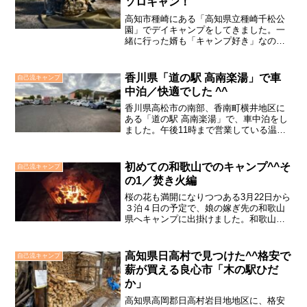
ソロキャン！
高知市種崎にある「高知県立種崎千松公
園」でデイキャンプをしてきました。一
緒に行った婿も「キャンプ好き」なので
すが、仕事が忙しくてキャンプに行けな
い可愛そうな婿殿、この機会に「ソロキ
ャン」気分に浸ったようです。
香川県「道の駅 高南楽湯」で車
自己流キャンプ
中泊／快適でした ^^
香川県高松市の南部、香南町横井地区に
ある「道の駅 高南楽湯」で、車中泊をし
ました。午後11時まで営業している温
泉、歩いて行ける距離にコンビニもある
ので、快適な場所です。
初めての和歌山でのキャンプ^^そ
自己流キャンプ
の1／焚き火編
桜の花も満開になりつつある3月22日から
３泊４日の予定で、娘の嫁ぎ先の和歌山
県へキャンプに出掛けました。和歌山県
のキャンプ場へ行くのは初めてで、子ど
もが遠足に行く前のように、わくわくし
てその日がくるのを待っていました。３
高知県日高村で見つけた^^格安で
自己流キャンプ
泊ですから色んなこと...
薪が買える良心市「木の駅ひだ
か」
高知県高岡郡日高村岩目地地区に、格安