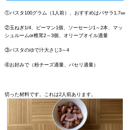
①パスタ100グラム（1人前）、おすすめはバサラ1.7㎜
②玉ねぎ1/4、ピーマン1個、ソーセージ1～2本、マッ
シュルームor椎茸2～3個、オリーブオイル適量
③パスタのゆで汁大さじ3～4
④お好みで（粉チーズ適量、パセリ適量）
切った材料です。これは2人前あります。