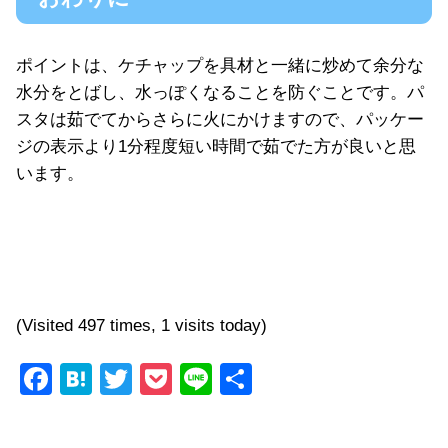
ポイントは、ケチャップを具材と一緒に炒めて余分な
水分をとばし、水っぽくなることを防ぐことです。パ
スタは茹でてからさらに火にかけますので、パッケー
ジの表示より1分程度短い時間で茹でた方が良いと思
います。
(Visited 497 times, 1 visits today)
F
H
T
P
Li
共
a
at
wi
o
n
有
c
e
tt
ck
e