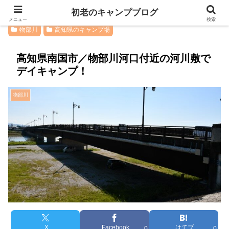
初老のキャンプブログ
メニュー
検索
物部川
高知県のキャンプ場
高知県南国市／物部川河口付近の河川敷で
デイキャンプ！
物部川
X
Facebook
はてブ
0
0