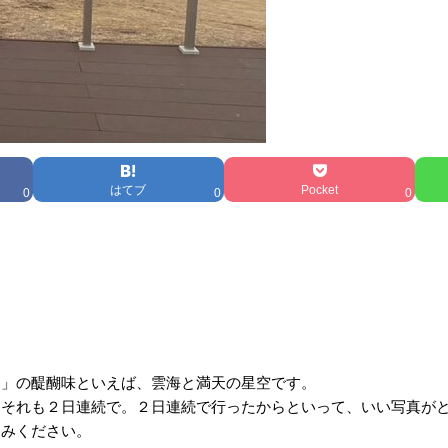
はてブ
Pocket
0
0
0
よ」の醍醐味といえば、雲海と満天の星空です。
。それも２日連続で。２日連続で行ったからといって、いい写真が
しみください。